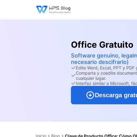
Office Gratuito
Software genuino, legal
necesario descifrarlo)
Edite Word, Excel, PPT y PDF g
Comparta y coedite document
cualquier lugar.
Interfaz similar a Microsoft, fác
Descarga grat
Inicio
Blog
Clave de Producto Office: Cómo Ob