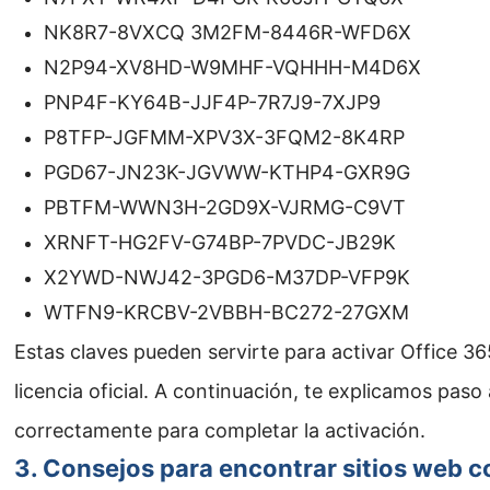
NK8R7-8VXCQ 3M2FM-8446R-WFD6X
N2P94-XV8HD-W9MHF-VQHHH-M4D6X
PNP4F-KY64B-JJF4P-7R7J9-7XJP9
P8TFP-JGFMM-XPV3X-3FQM2-8K4RP
PGD67-JN23K-JGVWW-KTHP4-GXR9G
PBTFM-WWN3H-2GD9X-VJRMG-C9VT
XRNFT-HG2FV-G74BP-7PVDC-JB29K
X2YWD-NWJ42-3PGD6-M37DP-VFP9K
WTFN9-KRCBV-2VBBH-BC272-27GXM
Estas claves pueden servirte para activar Office 365
licencia oficial. A continuación, te explicamos paso
correctamente para completar la activación.
3. Consejos para encontrar sitios web c