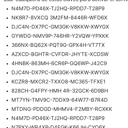
N4M7D-PD46X-TJ2HQ-RPDD7-T28P9
NK8R7-8VXCQ 3M2FM-8446R-WFD6X
DJC4N-DX7PC-GM3GK-V8KKW-XWYGX
GYWDG-NMV9P-746HR-Y2VQW-YPXKK
366NX-BQ62X-PQT9G-GPX4H-VT7TX
AZXCD-BGHTR-CVFDR-JHYTE-XCDSW
4HNBK-863MH-6CR6P-GQ6WP-J42C9
DJC4N-DX7PC-GM3GK-V8KKW-XWYGX
KCZR8-MXCR2-TXXO8-MC365-TFXE1
828CH-G4FPY-HMH 4R-32GCK-6D9BH
MT7YN-TMV9C-7DDX9-64W77-B7R4D
MTDNG-PDDGD-MHMV4-F2MBY-RCXKK
N4M7D-PD46X-TJ2HQ-RPDD7-T28P9
N7PXY-WR4XP-D4FGK-K66JH-CYQ6X