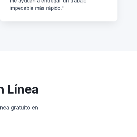
me ayudan a entregar un trabajo
impecable más rápido."
 Línea
nea gratuito en