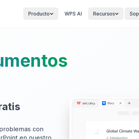
Producto
WPS AI
Recursos
Sop
cumentos
ratis
n problemas con
rPoint en nuestro