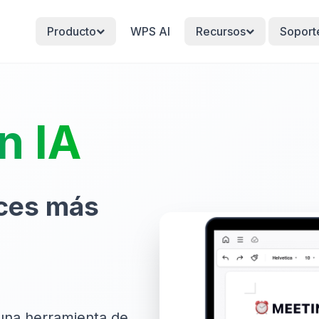
Producto
WPS AI
Recursos
Soport
n IA
eces más
 una herramienta de