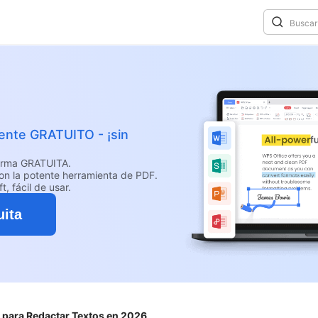
mente GRATUITO - ¡sin
forma GRATUITA.
con la potente herramienta de PDF.
t, fácil de usar.
uita
 para Redactar Textos en 2026