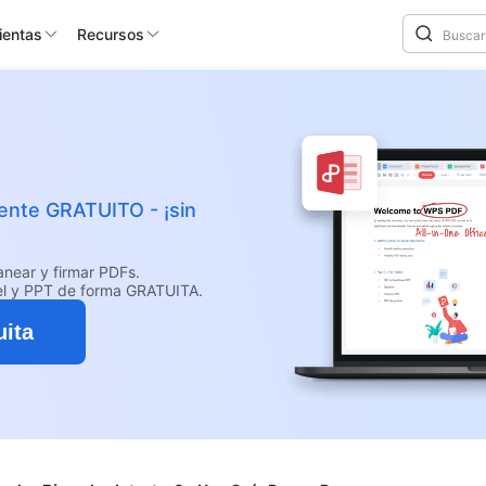
ientas
Recursos
mente GRATUITO - ¡sin
canear y firmar PDFs.
el y PPT de forma GRATUITA.
uita