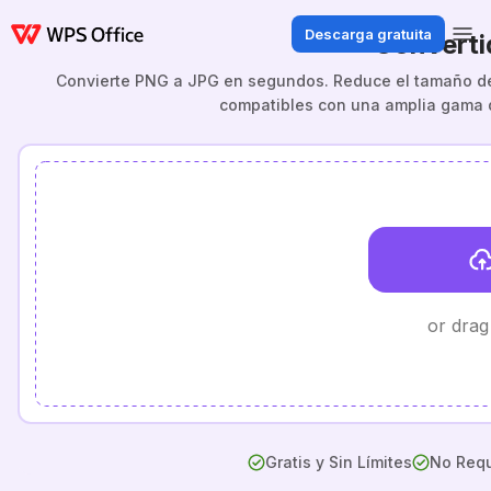
Descarga gratuita
Converti
Convierte PNG a JPG en segundos. Reduce el tamaño de 
compatibles con una amplia gama d
or drag
Gratis y Sin Límites
No Requ