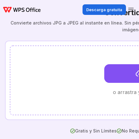
Descarga gratuita
Converti
Convierte archivos JPG a JPEG al instante en línea. Sin pé
imágene
o arrastra
Gratis y Sin Límites
No Requ