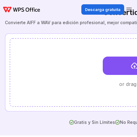
Descarga gratuita
Converti
Convierte AIFF a WAV para edición profesional, mejor compati
or drag
Gratis y Sin Límites
No Requ