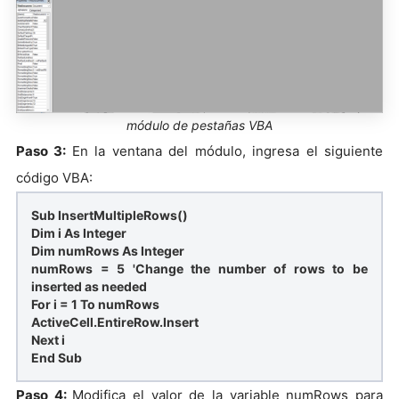
módulo de pestañas VBA
Paso 3:
En la ventana del módulo, ingresa el siguiente
código VBA:
Sub InsertMultipleRows()
Dim i As Integer
Dim numRows As Integer
numRows = 5 'Change the number of rows to be
inserted as needed
For i = 1 To numRows
ActiveCell.EntireRow.Insert
Next i
End Sub
Paso 4:
Modifica el valor de la variable numRows para